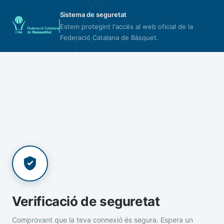
Sistema de seguretat
Estem protegint l'accés al web oficial de la
Federació Catalana de Bàsquet.
Verificació de seguretat
Comprovant que la teva connexió és segura. Espera un