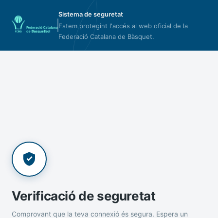
Sistema de seguretat
Estem protegint l'accés al web oficial de la
Federació Catalana de Bàsquet.
Verificació de seguretat
Comprovant que la teva connexió és segura. Espera un