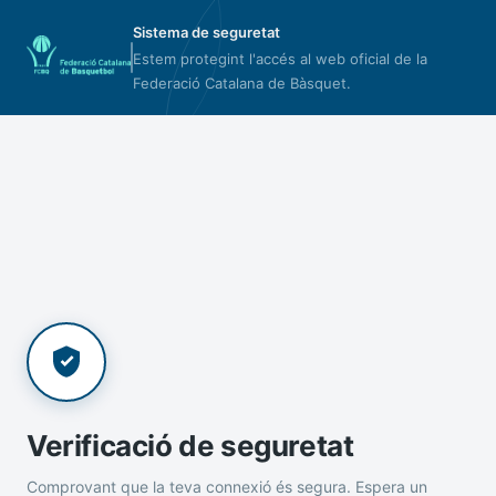
Sistema de seguretat
Estem protegint l'accés al web oficial de la
Federació Catalana de Bàsquet.
Verificació de seguretat
Comprovant que la teva connexió és segura. Espera un