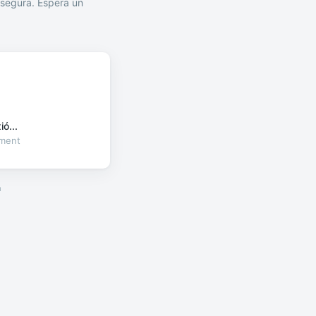
segura. Espera un
ó...
oment
a