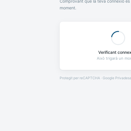
Comprovant que la teva connexió és 
moment.
Verificant connexi
Això trigarà un m
Protegit per reCAPTCHA · Google
Privades