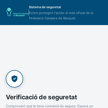
Sistema de seguretat
Estem protegint l'accés al web oficial de la
Federació Catalana de Bàsquet.
Verificació de seguretat
Comprovant que la teva connexió és segura. Espera un