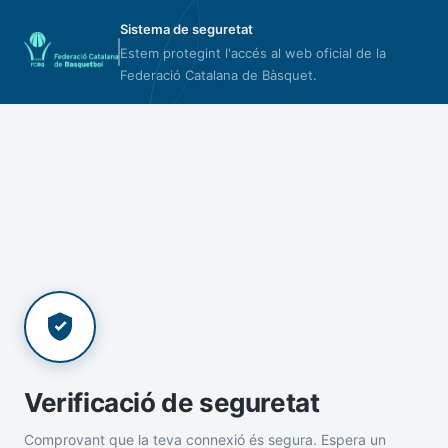
Sistema de seguretat
Estem protegint l'accés al web oficial de la
Federació Catalana de Bàsquet.
Verificació de seguretat
Comprovant que la teva connexió és segura. Espera un