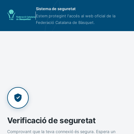
Sistema de seguretat
Estem protegint l'accés al web oficial de la
Federació Catalana de Bàsquet.
Verificació de seguretat
Comprovant que la teva connexió és segura. Espera un