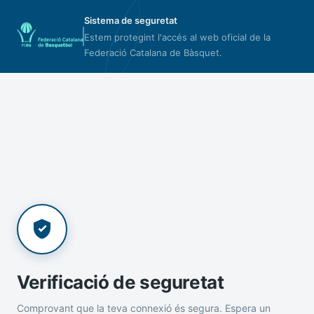
Sistema de seguretat
Estem protegint l'accés al web oficial de la
Federació Catalana de Bàsquet.
Verificació de seguretat
Comprovant que la teva connexió és segura. Espera un