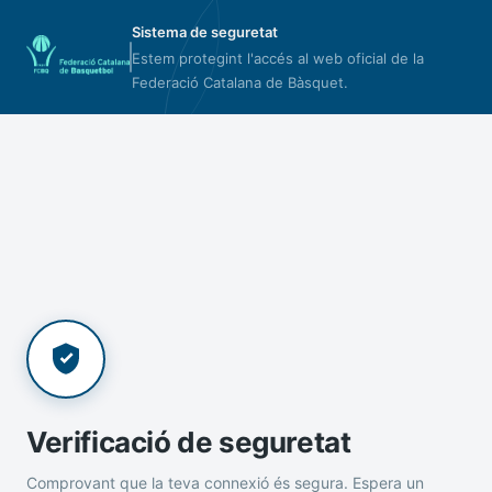
Sistema de seguretat
Estem protegint l'accés al web oficial de la
Federació Catalana de Bàsquet.
Verificació de seguretat
Comprovant que la teva connexió és segura. Espera un