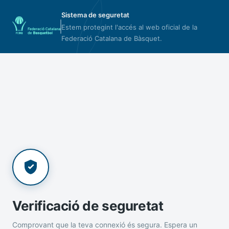
Sistema de seguretat
Estem protegint l'accés al web oficial de la
Federació Catalana de Bàsquet.
Verificació de seguretat
Comprovant que la teva connexió és segura. Espera un