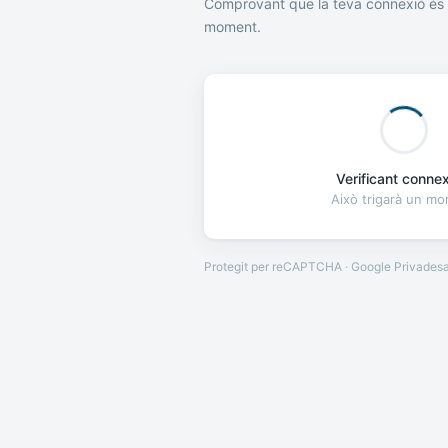
Comprovant que la teva connexió és 
moment.
Verificant connexi
Això trigarà un m
Protegit per reCAPTCHA · Google
Privades