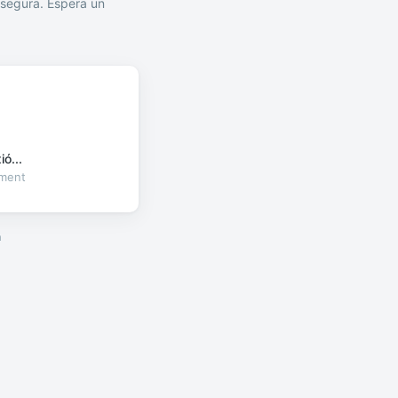
segura. Espera un
ó...
oment
a