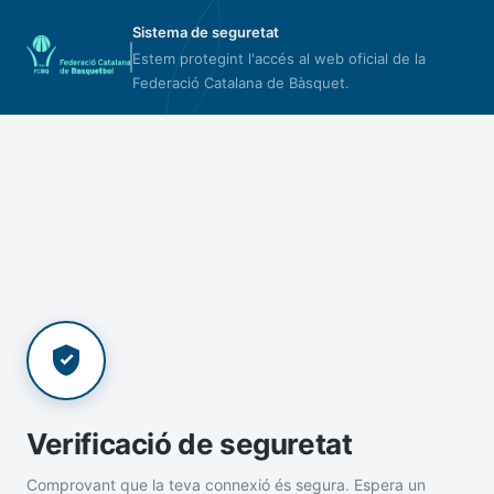
Sistema de seguretat
Estem protegint l'accés al web oficial de la
Federació Catalana de Bàsquet.
Verificació de seguretat
Comprovant que la teva connexió és segura. Espera un