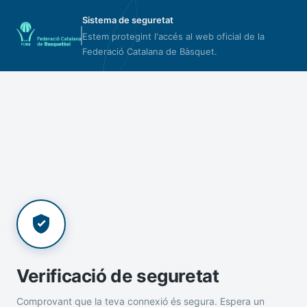
Sistema de seguretat
Estem protegint l'accés al web oficial de la
Federació Catalana de Bàsquet.
Verificació de seguretat
Comprovant que la teva connexió és segura. Espera un