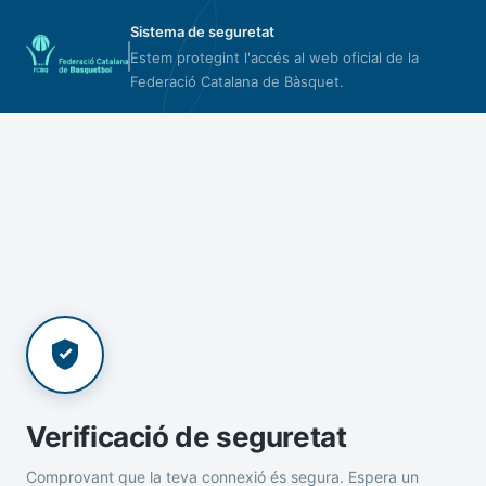
Sistema de seguretat
Estem protegint l'accés al web oficial de la
Federació Catalana de Bàsquet.
Verificació de seguretat
Comprovant que la teva connexió és segura. Espera un