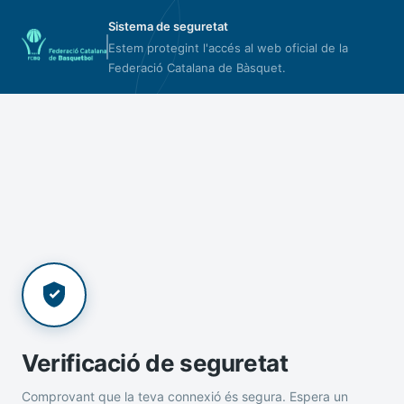
Sistema de seguretat
Estem protegint l'accés al web oficial de la
Federació Catalana de Bàsquet.
Verificació de seguretat
Comprovant que la teva connexió és segura. Espera un