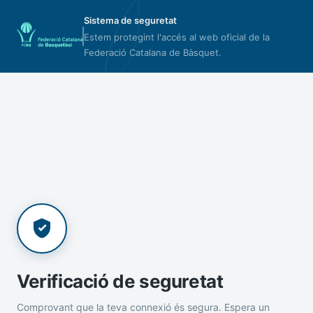
Sistema de seguretat
Estem protegint l'accés al web oficial de la
Federació Catalana de Bàsquet.
Verificació de seguretat
Comprovant que la teva connexió és segura. Espera un