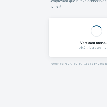
Comprovant que la teva connexió és 
moment.
Verificant connexi
Això trigarà un m
Protegit per reCAPTCHA · Google
Privades