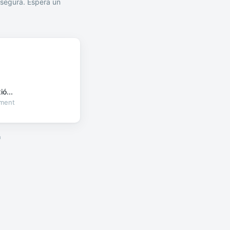
segura. Espera un
ó...
oment
a