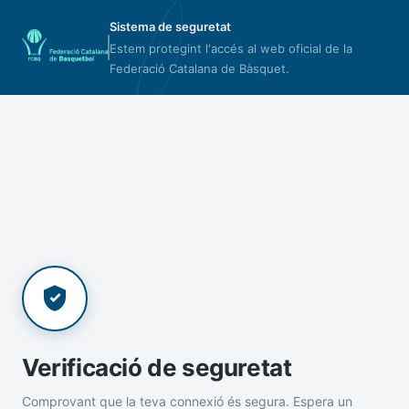
Sistema de seguretat
Estem protegint l'accés al web oficial de la
Federació Catalana de Bàsquet.
Verificació de seguretat
Comprovant que la teva connexió és segura. Espera un