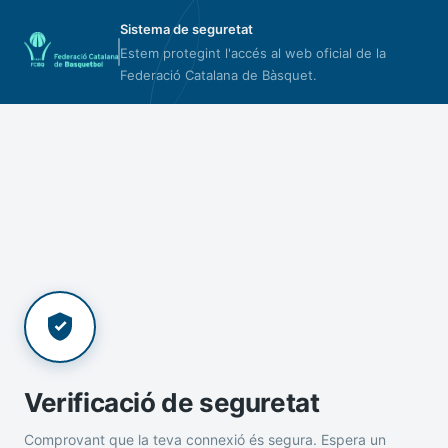
Sistema de seguretat
Estem protegint l'accés al web oficial de la
Federació Catalana de Bàsquet.
Verificació de seguretat
Comprovant que la teva connexió és segura. Espera un