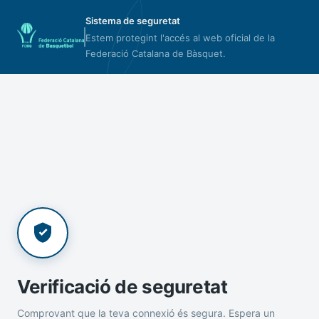
Sistema de seguretat
Estem protegint l'accés al web oficial de la
Federació Catalana de Bàsquet.
Verificació de seguretat
Comprovant que la teva connexió és segura. Espera un