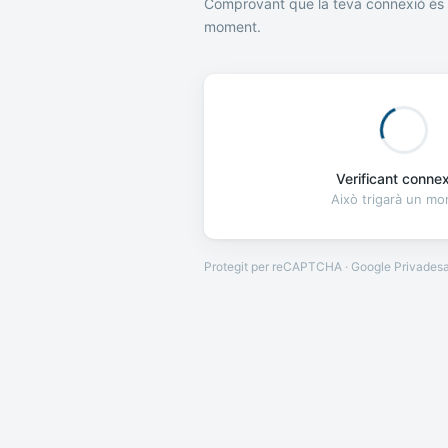
Comprovant que la teva connexió és 
moment.
Verificant connexi
Això trigarà un m
Protegit per reCAPTCHA · Google
Privades