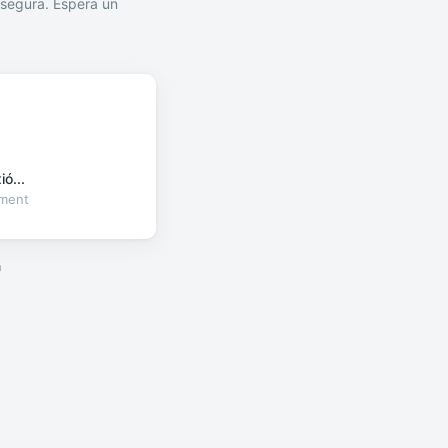
segura. Espera un
ó...
oment
a