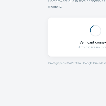
Comprovant que la teva connexió és 
moment.
Verificant connexi
Això trigarà un m
Protegit per reCAPTCHA · Google
Privades