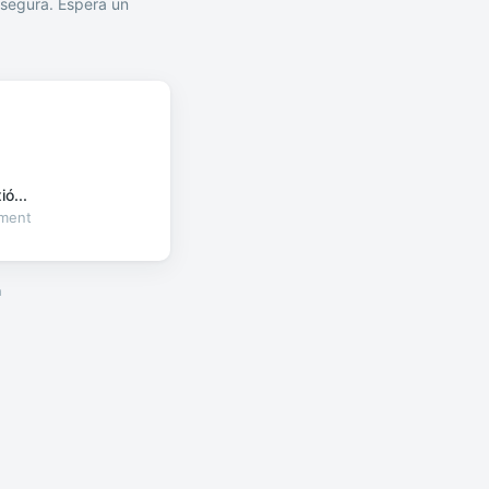
segura. Espera un
ó...
oment
a