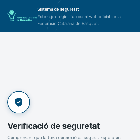
Sistema de seguretat
Estem protegint l'accés al web oficial de la
Federació Catalana de Bàsquet.
Verificació de seguretat
Comprovant que la teva connexió és segura. Espera un