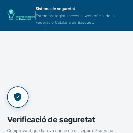
Sistema de seguretat
Estem protegint l'accés al web oficial de la
Federació Catalana de Bàsquet.
Verificació de seguretat
Comprovant que la teva connexió és segura. Espera un