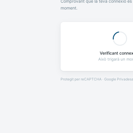
Comprovant que la teva connexió és 
moment.
Verificant connexi
Això trigarà un m
Protegit per reCAPTCHA · Google
Privades