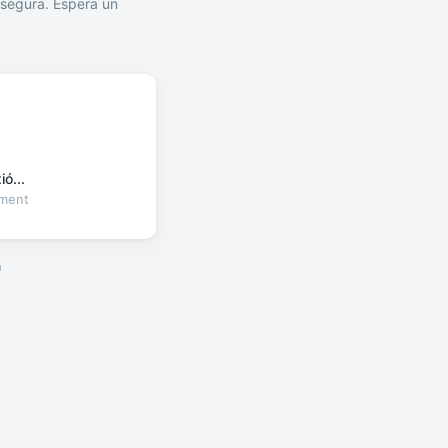
segura. Espera un
ó...
oment
a