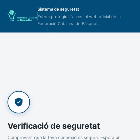
Sistema de seguretat
Estem protegint l'accés al web oficial de la
Federació Catalana de Bàsquet.
Verificació de seguretat
Comprovant que la teva connexió és segura. Espera un