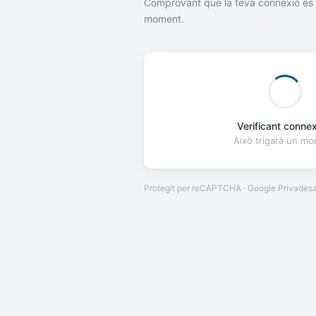
Comprovant que la teva connexió és 
moment.
Verificant connexi
Això trigarà un m
Protegit per reCAPTCHA · Google
Privades