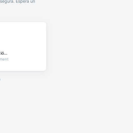
segura. Espera un
ó...
oment
a