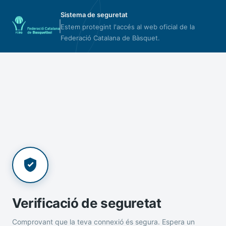
Sistema de seguretat
Estem protegint l'accés al web oficial de la
Federació Catalana de Bàsquet.
Verificació de seguretat
Comprovant que la teva connexió és segura. Espera un