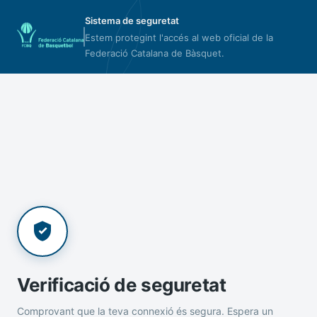
Sistema de seguretat
Estem protegint l'accés al web oficial de la
Federació Catalana de Bàsquet.
Verificació de seguretat
Comprovant que la teva connexió és segura. Espera un