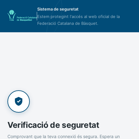
Sistema de seguretat
Estem protegint l'accés al web oficial de la
Federació Catalana de Bàsquet.
Verificació de seguretat
Comprovant que la teva connexió és segura. Espera un