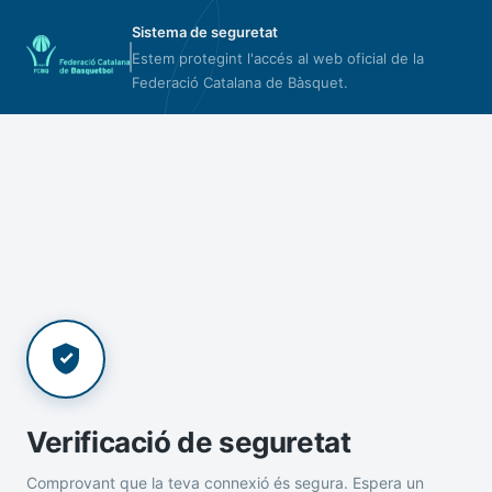
Sistema de seguretat
Estem protegint l'accés al web oficial de la
Federació Catalana de Bàsquet.
Verificació de seguretat
Comprovant que la teva connexió és segura. Espera un