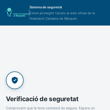
Sistema de seguretat
Estem protegint l'accés al web oficial de la
Federació Catalana de Bàsquet.
Verificació de seguretat
Comprovant que la teva connexió és segura. Espera un