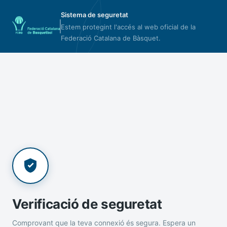
Sistema de seguretat
Estem protegint l'accés al web oficial de la
Federació Catalana de Bàsquet.
Verificació de seguretat
Comprovant que la teva connexió és segura. Espera un