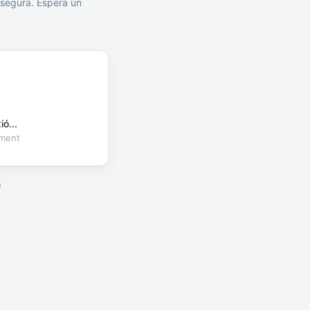
segura. Espera un
ó...
oment
a