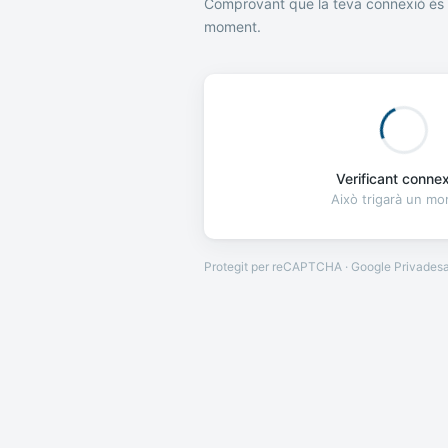
Comprovant que la teva connexió és 
moment.
Verificant connexi
Això trigarà un m
Protegit per reCAPTCHA · Google
Privades