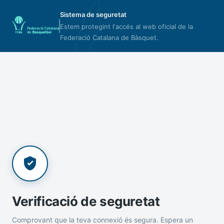
Sistema de seguretat
Estem protegint l'accés al web oficial de la
Federació Catalana de Bàsquet.
Verificació de seguretat
Comprovant que la teva connexió és segura. Espera un