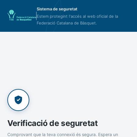
Sistema de seguretat
Estem protegint l'accés al web oficial de la
Federació Catalana de Bàsquet.
Verificació de seguretat
Comprovant que la teva connexió és segura. Espera un