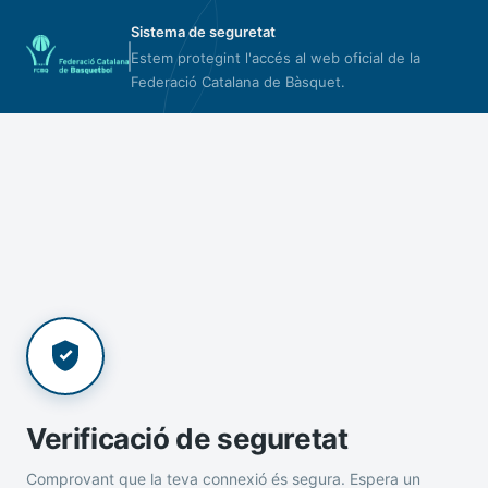
Sistema de seguretat
Estem protegint l'accés al web oficial de la
Federació Catalana de Bàsquet.
Verificació de seguretat
Comprovant que la teva connexió és segura. Espera un