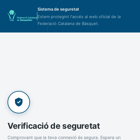
Sistema de seguretat
Estem protegint l'accés al web oficial de la
Federació Catalana de Bàsquet.
Verificació de seguretat
Comprovant que la teva connexió és segura. Espera un