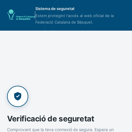
Sistema de seguretat
Estem protegint l'accés al web oficial de la
Federació Catalana de Bàsquet.
Verificació de seguretat
Comprovant que la teva connexió és segura. Espera un