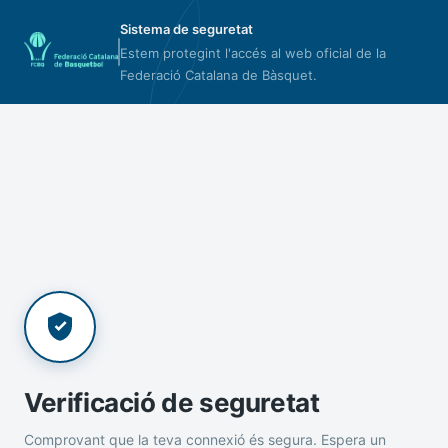
Sistema de seguretat
Estem protegint l'accés al web oficial de la
Federació Catalana de Bàsquet.
Verificació de seguretat
Comprovant que la teva connexió és segura. Espera un