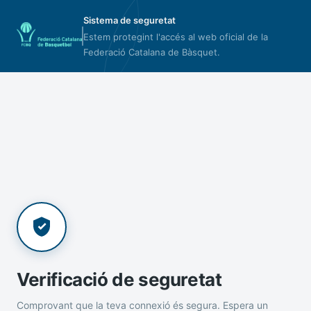
Sistema de seguretat
Estem protegint l'accés al web oficial de la
Federació Catalana de Bàsquet.
Verificació de seguretat
Comprovant que la teva connexió és segura. Espera un