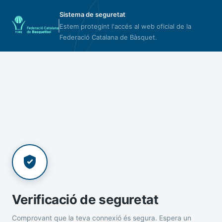
Sistema de seguretat
Estem protegint l'accés al web oficial de la
Federació Catalana de Bàsquet.
Verificació de seguretat
Comprovant que la teva connexió és segura. Espera un