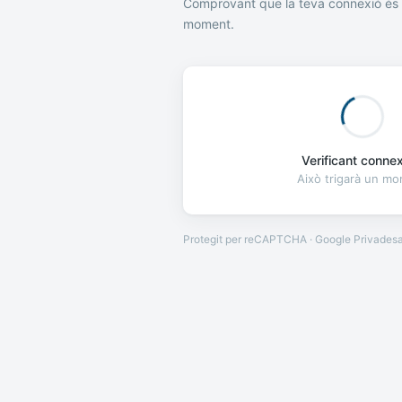
Comprovant que la teva connexió és 
moment.
Verificant connexi
Això trigarà un m
Protegit per reCAPTCHA · Google
Privades