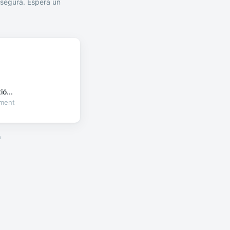
segura. Espera un
ó...
oment
a