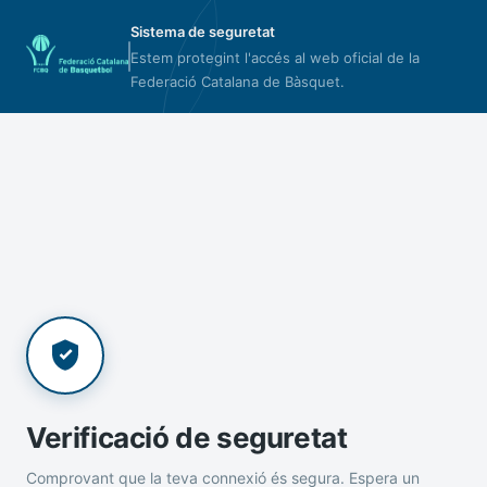
Sistema de seguretat
Estem protegint l'accés al web oficial de la
Federació Catalana de Bàsquet.
Verificació de seguretat
Comprovant que la teva connexió és segura. Espera un