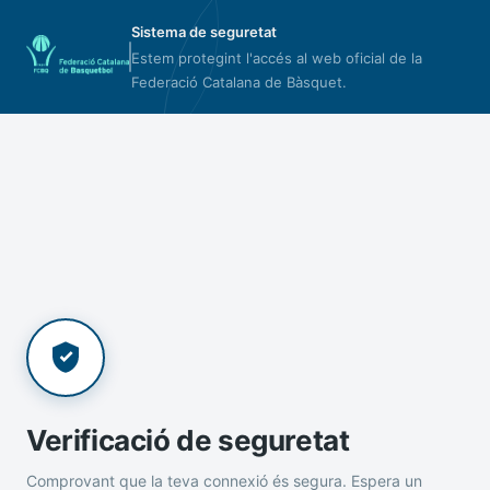
Sistema de seguretat
Estem protegint l'accés al web oficial de la
Federació Catalana de Bàsquet.
Verificació de seguretat
Comprovant que la teva connexió és segura. Espera un