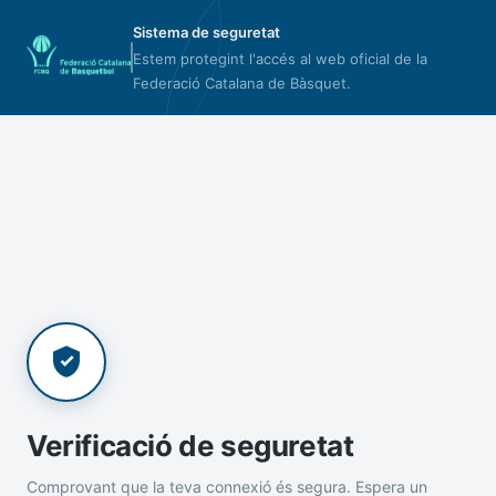
Sistema de seguretat
Estem protegint l'accés al web oficial de la
Federació Catalana de Bàsquet.
Verificació de seguretat
Comprovant que la teva connexió és segura. Espera un