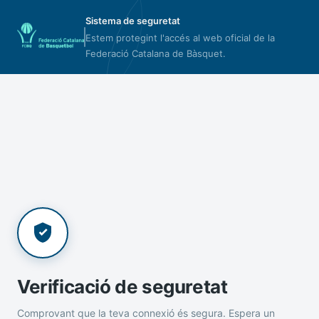
Sistema de seguretat
Estem protegint l'accés al web oficial de la
Federació Catalana de Bàsquet.
Verificació de seguretat
Comprovant que la teva connexió és segura. Espera un