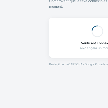
Comprovant que la teva connexió és 
moment.
Verificant connexi
Això trigarà un m
Protegit per reCAPTCHA · Google
Privades