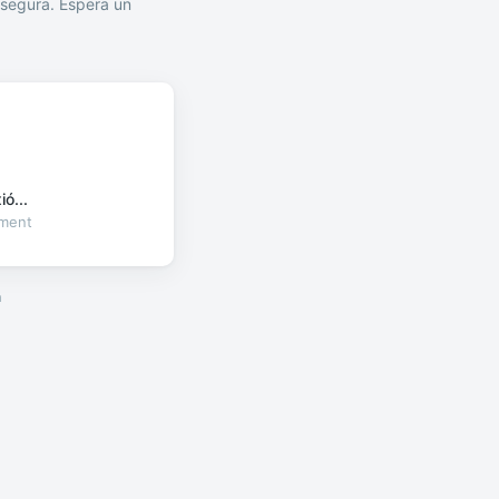
segura. Espera un
ó...
oment
a