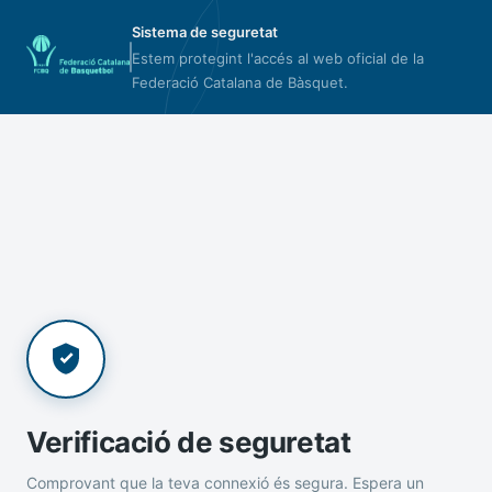
Sistema de seguretat
Estem protegint l'accés al web oficial de la
Federació Catalana de Bàsquet.
Verificació de seguretat
Comprovant que la teva connexió és segura. Espera un