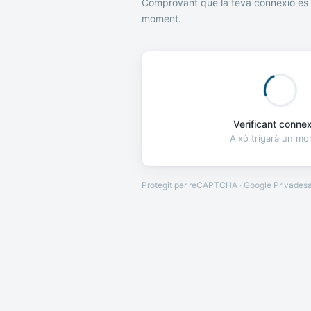
Comprovant que la teva connexió és 
moment.
Verificant connexi
Això trigarà un m
Protegit per reCAPTCHA · Google
Privades