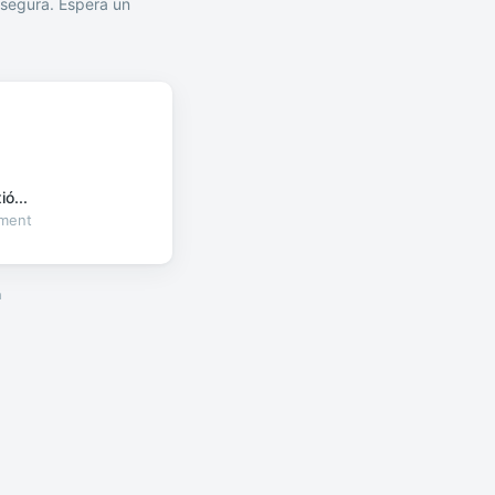
segura. Espera un
ó...
oment
a